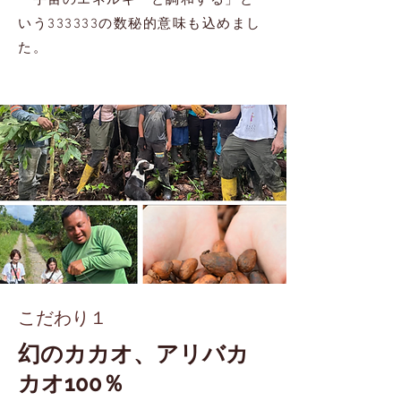
「宇宙のエネルギーと調和する」と
いう333333の数秘的意味も込めまし
た。
こだわり１
幻のカカオ、アリバカ
カオ100％