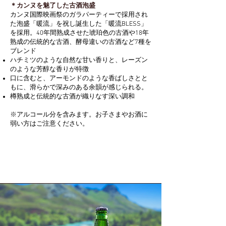
＊カンヌを魅了した古酒泡盛
カンヌ国際映画祭のガラパーティーで採用され
た泡盛「暖流」を祝し誕生した「暖流BLESS」
を採用。40年間熟成させた琥珀色の古酒や18年
熟成の伝統的な古酒、酵母違いの古酒など7種を
ブレンド
ハチミツのような自然な甘い香りと、レーズン
のような芳醇な香りが特徴
口に含むと、アーモンドのような香ばしさとと
もに、滑らかで深みのある余韻が感じられる。
樽熟成と伝統的な古酒が織りなす深い調和
※アルコール分を含みます。お子さまやお酒に
弱い方はご注意ください。