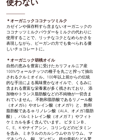
使わない
＊オーガニックココナッツミルク
カゼインや保存料すら含まないオーガニックの
ココナッツミルクパウダーをミルクの代わりに
使用することで、リッチなコクとなめらかさを
表現しながら、ビーガンの方でも食べられる優
しいチョコレートに。
＊オーガニック胡桃オイル
自然の恵みを豊富に受けたカリフォルニア産
100%ウォールナッツの種子を丸ごと搾って抽出
されるクルミオイル。100年以上前からの伝統
的な手法による風味豊かなオイルで、くるみに
含まれる豊富な栄養素が多く残されており、 添
加物やトランス脂肪酸などの不純物が一切含ま
れていません。 不飽和脂肪酸であるリノール酸
（オメガ6）やオレイン酸（オメガ9）と、飽和
脂肪酸である α-リノレン酸（ALA、オメガ3脂肪
酸）、パルミトレイン酸（オメガ７）やフィト
ケミカルを多く含んでいます。 ビタミンＢ、
C、E、K やナイアシン、コリンなどのビタミン
を含み、ミネラルのカルシウムやカリウム、 マ
グネシウム、銅、マンガン、鉄や亜鉛なども驚