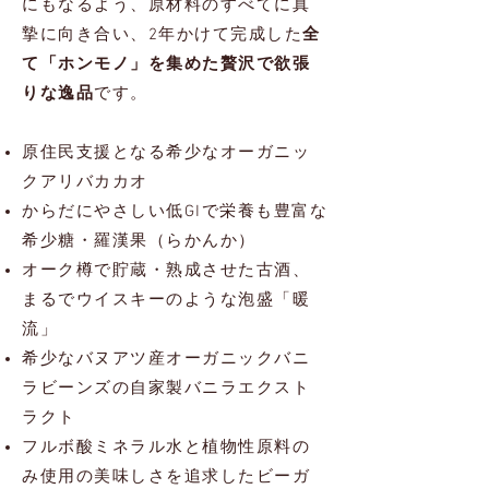
にもなる
よう、原材料のすべて
に真
摯に向き合い、2年かけて完成した
全
て「ホンモノ」を集めた贅沢で欲張
りな逸品
です。
原住民支援となる希少なオーガニッ
クアリバカカオ
からだにやさしい低GIで栄養も豊富な
希少糖・羅漢果（らかんか）
オーク樽で貯蔵・熟成させた古酒、
まるでウイスキーのような泡盛「暖
流」
希少なバヌアツ産オーガニックバニ
ラビーンズの自家製バニラエクスト
ラクト
フルボ酸ミネラル水と植物性原料の
み使用の
美味しさを追求したビーガ