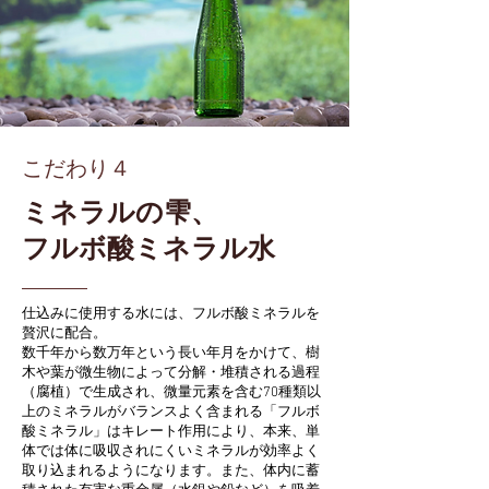
こだわり４
ミネラルの雫、
フルボ酸ミネラル水
仕込みに使用する水には、フルボ酸ミネラルを
贅沢に配合。
数千年から数万年という長い年月をかけて、樹
木や葉が微生物によって分解・堆積される過程
（腐植）で生成され、微量元素を含む70種類以
上のミネラルがバランスよく含まれる「フルボ
酸ミネラル」はキレート作用により、本来、単
体では体に吸収されにくいミネラルが効率よく
取り込まれるようになります。また、体内に蓄