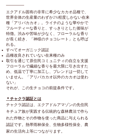
エクアドル固有の非常に希少なカカオ品種で、
世界全体の生産量のわずか2%程度しかない在来
種「アリバカカオ」。ライチのような華やかで
フルーティーな香りと、すっきりとした後味が
特徴。渋みや苦味が少なく、フローラルな香り
が長く続き、「神様のチョコレート」とも呼ば
れる。
すべてオーガニック認証
品種改良されていない在来種のみ
取引を通じて原住民コミュニティの自立を支援
フローラルで繊細な香りを最大限に引き出すた
め、低温で丁寧に加工し、ブレンドは一切して
いません。「アリバカカオ以外のカカオは使わ
ない」
それが、この生チョコの前提条件です。
​＊チャクラ認証とは
​チャクラ認証は、エクアドルアマゾンの先住民
キチュア族が実践する伝統的な森林農法で作ら
れた作物とその作物を使った商品に与えられる
認証です。熱帯雨林保全、生物多様性保全、農
家の生活向上等につながります。