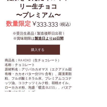
リー生チョコ
​〜プレミアム〜
数量限定
¥333,333
(税込)
※受注生産品 ( 製造後即日出荷 )
※賞味期限は
製造日より10日間
購入する
商品名：RA KOKO（生チョコレート）
名称：チョコレート
原材料名：アリバカカオマス（エクアドル固
有種・カカオバター分59% 含有）、羅漢果顆
粒、フルボ酸ミネラル水、プレミアムココナ
ッツ油、ココナッツミルク粉、胡桃オイル、
ローカカオ粉、泡盛「暖流 BLESS」、バヌア
ツ産バニラビーンズ
※泡盛以外は全てオーガニック及び農薬/ 化
学肥料不使用の原料を使用
アルコール分：３%