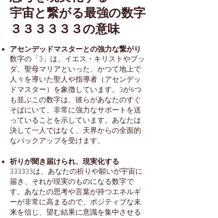
宇宙と繋がる最強の数字
３３３３３３の意味
アセンデッドマスターとの強力な繋がり
数字の「3」は、イエス・キリストやブッ
ダ、聖母マリアといった、かつて地上で
人々を導いた聖人や指導者（アセンデッ
ドマスター）を象徴しています。3が6つ
も並ぶこの数字は、彼らがあなたのすぐ
そばにいて、非常に強力なサポートを送
っていることを示しています。あなたは
決して一人ではなく、天界からの全面的
なバックアップを受けます。
祈りが聞き届けられ、現実化する
333333は、あなたの祈りや願いが宇宙に
届き、それが現実のものになる数字で
す。あなたの思考や言葉が持つエネルギ
ーが非常に高まるので、ポジティブな未
来を信じ、望む結果に意識を集中させる