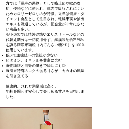
方では「長寿の果物」として咳止めや喉の炎
症、便秘などに使われ、体内で吸収されにくい
ためカロリーゼロなのが特徴。近年は健康・ダ
イエット食品として注目され、乾燥果実や抽出
エキスも流通しているが、配合量が非常に少な
い商品も多い。
RA KOKOでは精製砂糖やエリスリトールなどの
代替え糖分は一切使用せず、羅漢果配合料98%
を誇る羅漢果顆粒（内てんさい糖2％）を100％
使用しています。
低GIで血糖値への負担が少ない
ビタミン、ミネラルを豊富に含む
食物繊維と同等の働きで腸活にも◎
羅漢果特有のコクのある甘さが、カカオの風味
を引き立てる
健康的。けれど満足感は高く。
年齢を問わず安心して楽しめる甘さを目指しま
した。