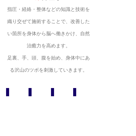
指圧・経絡・整体などの知識と技術を
織り交ぜて施術することで、改善した
い箇所を身体から脳へ働きかけ、自然
治癒力を高めます。
足裏、手、頭、腹を始め、身体中にあ
る沢山のツボを刺激していきます。
①足裏
②足首・アキレス腱・ふくらはぎ
③膝裏・太もも・そけいリンパ
④背中
ツ
重
大
意
ボ
だ
事
外
が
る
な
と
た
く
膝
脂
く
感
裏
肪
さ
じ
と
が
ん
や
そ
つ
あ
す
け
き