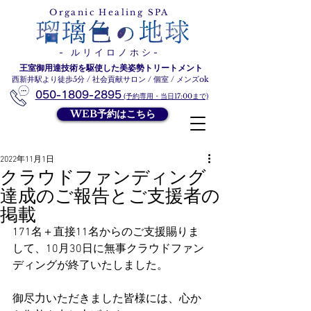
ルリイロノホシ
Organic Healing SPA
- ルリイロノホシ-
王室御用達技術を駆使した美姿勢トリートメント
西新井駅より徒歩5分 / 社会貢献サロン / 個室 / メンズok
050-1809-2895
(予約専用・当日17:00まで)
WEB予約はこちら
2022年11月1日
クラウドファンディング
達成のご報告とご支援者の
掲載
171名＋直接11名からのご支援賜りま
して、10月30日に無事クラウドファン
ディングが終了いたしました。
御尽力いただきました皆様には、心か