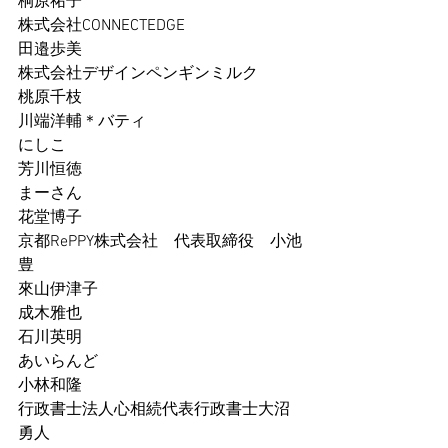
桐原祐子
株式会社CONNECTEDGE
田邉歩美
株式会社デザインペンギンミルク
桃原千枝
川端洋輔＊バティ
にしこ
芳川恒徳
まーさん
花堂博子
京都RePPY株式会社　代表取締役　小池
豊
來山伊津子
成木雅也
石川英明
あいらんど
小林和隆
行政書士法人心相続代表行政書士大沼
勇人