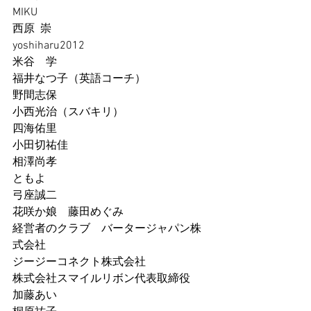
MIKU
西原  崇
yoshiharu2012
米谷　学
福井なつ子（英語コーチ）
野間志保
小西光治（スバキリ）
四海佑里
小田切祐佳
相澤尚孝
ともよ
弓座誠二
花咲か娘　藤田めぐみ
経営者のクラブ　バータージャパン株
式会社
ジージーコネクト株式会社
株式会社スマイルリボン代表取締役　
加藤あい