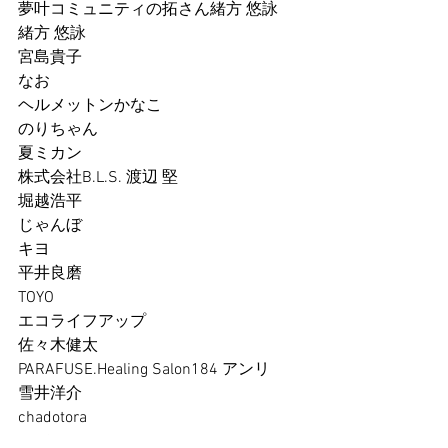
夢叶コミュニティの拓さん緒方 悠詠
緒方 悠詠
宮島貴子
なお
ヘルメットンかなこ
のりちゃん
夏ミカン
株式会社B.L.S. 渡辺 堅
堀越浩平
じゃんぼ
キヨ
平井良磨
TOYO
エコライフアップ
佐々木健太
PARAFUSE.Healing Salon184 アンリ
雪井洋介
chadotora
M.KOJIMA