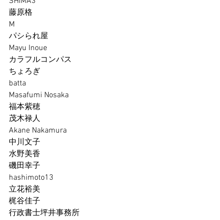
SHIMA3
藤原格
M
パシられ屋
Mayu Inoue
カラフルコンパス
ちょろぎ
batta
Masafumi Nosaka
福本紫穂
茂木禄人
Akane Nakamura
中川文子
水野美香
磯田幸子
hashimoto13
立花裕美
梶谷佳子
行政書士坪井事務所