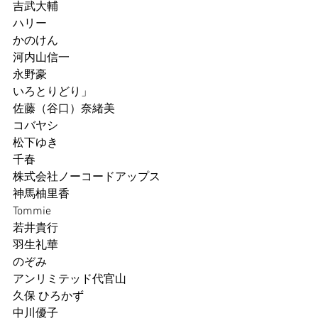
吉武大輔
ハリー
かのけん
河内山信一
永野豪
いろとりどり」
佐藤（谷口）奈緒美
コバヤシ
松下ゆき
千春
株式会社ノーコードアップス
神馬柚里香
Tommie
若井貴行
羽生礼華
のぞみ
アンリミテッド代官山
久保 ひろかず
中川優子