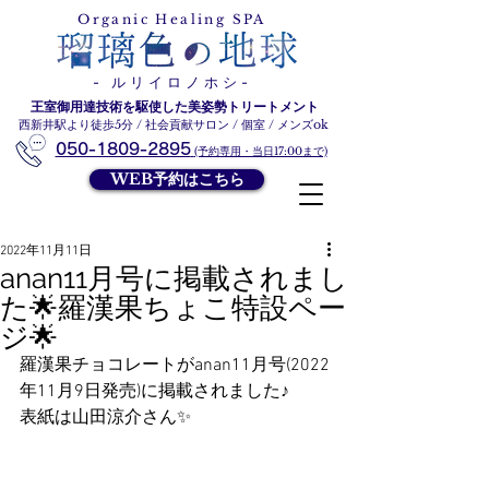
ルリイロノホシ
Organic Healing SPA
- ルリイロノホシ-
王室御用達技術を駆使した美姿勢トリートメント
西新井駅より徒歩5分 / 社会貢献サロン / 個室 / メンズok
050-1809-2895
(予約専用・当日17:00まで)
WEB予約はこちら
2022年11月11日
anan11月号に掲載されまし
た🌟羅漢果ちょこ特設ペー
ジ🌟
羅漢果チョコレートがanan11月号(2022
年11月9日発売)に掲載されました♪
表紙は山田涼介さん✨