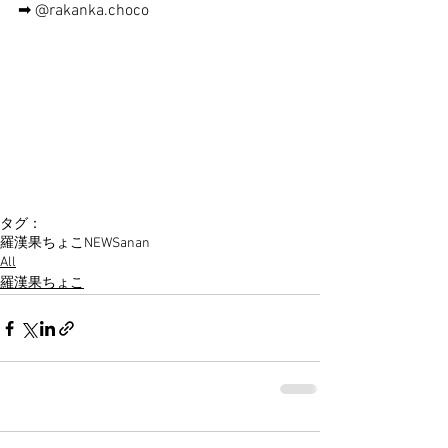
➡︎ @rakanka.choco
タグ：
羅漢果ちょこ
NEWS
anan
All
羅漢果ちょこ