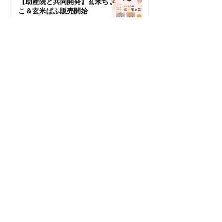
【助産院と共同開発】玄米ちょ
こ＆玄米ぱふ販売開始
2023年12月15日
【HOME】瑠璃色の地球
Organic Healing SPA
快眠スパ
​羅漢果ちょこ
音セラピー（ヒーリングウェーブ）
瑠璃色の地球カレッジ​
レンタルサロン
Family Stay & Relaxation
​サロンオーナー様向け勉強会
​会社概要
プライバシーポリシー