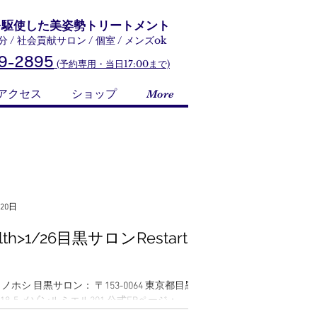
を駆使した美姿勢トリートメント
/ 社会貢献サロン / 個室 / メンズok
9-2895
(予約専用・当日17:00まで)
アクセス
ショップ
More
月20日
alth>1/26目黒サロンRestartで
目黒サロン： 〒153-0064 東京都目黒区
18-5 メゾンルミエル201 公式FBページ：
www.facebook.com/ruriiro.no.hoshi/ 公式