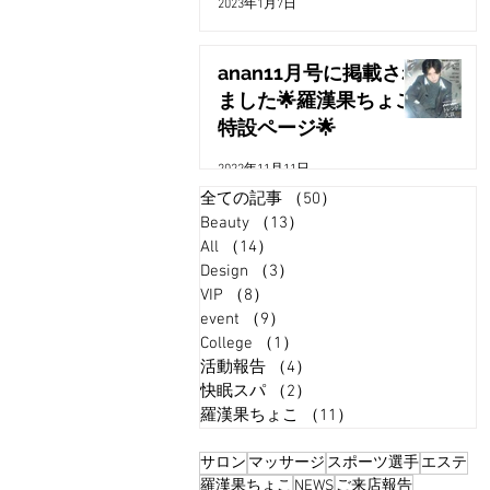
2023年1月7日
anan11月号に掲載され
ました🌟羅漢果ちょこ
特設ページ🌟
2022年11月11日
全ての記事
（50）
50件の記事
Beauty
（13）
13件の記事
All
（14）
14件の記事
Design
（3）
3件の記事
VIP
（8）
8件の記事
event
（9）
9件の記事
College
（1）
1件の記事
活動報告
（4）
4件の記事
快眠スパ
（2）
2件の記事
羅漢果ちょこ
（11）
11件の記事
サロン
マッサージ
スポーツ選手
エステ
羅漢果ちょこ
NEWS
ご来店報告