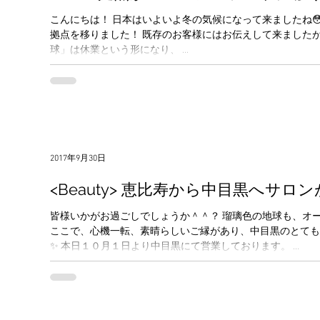
こんにちは！ 日本はいよいよ冬の気候になって来ましたね😳❄️ 松崎は１１月１８日よりニュージーランドに
拠点を移りました！ 既存のお客様にはお伝えして来ましたが改めまして。 マッサージサロン「瑠璃色の地
球」は休業という形になり、 ...
2017年9月30日
<Beauty> 恵比寿から中目黒へサロ
皆様いかがお過ごしでしょうか＾＾？ 瑠璃色の地球も、オープンして７ヶ月目に突入しようとしています。
ここで、心機一転、素晴らしいご縁があり、中目黒のとても
✨ 本日１０月１日より中目黒にて営業しております。 ...