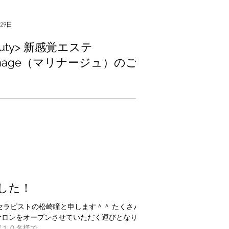
月29日
auty> 新感覚エステ
rinage（マリナージュ）のご案
のお知らせです！ その名
 【新感覚！五感で味わう贅沢エステ】
リナージュ） でございます！ Marin（マリ
rainage（ドレナージュ）の造語です。 ...
ました！
０名様で...