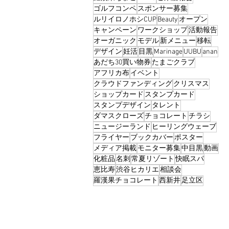
ゴルフコンペ
スポンサー募集
ルリイロノホシCUP
Beauty
オープン
キャンペーン
ワークショップ
活動報告
オーガニック
モデル
新メニュー
移転
デザイン
妊活
目黒
Marinage
UUBU
anan
あだち30買い物券
たまごクラブ
アフリカ布
イベント
クラウドファンディング
クリスマス
ショップカード
スタンプカード
スタンプデザイン
タレント
ダマスクローズ
チョコレート
チラシ
ニュージーランド
ヒーリングウェーブ
フライヤー
ブックカバー
ポスター
メディア掲載
モニター募集
中目黒
動画
化粧品
名刺
常夏リゾート
快眠スパ
恵比寿
渋谷ヒカリエ
相談会
羅漢果チョコレート
西新井
足立区