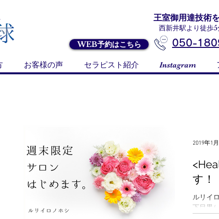
A
王室御用達技術
西新井駅より徒歩5分 
050-180
WEB予約はこちら
方
お客様の声
セラピスト紹介
Instagram
2019年1
<He
す！
ルリイロノホシ 
下目黒4-
https://