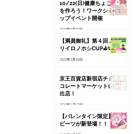
10/22(日)健康ちょこ
を作ろう！ワークショ
ップイベント開催
2023年9月30日
【満員御礼】第４回 ル
リイロノホシCUP⛳️✨
2023年3月30日
京王百貨店新宿店チョ
コレートマーケットに
出店！
2023年1月17日
【バレンタイン限定】
ビーツが新登場！！