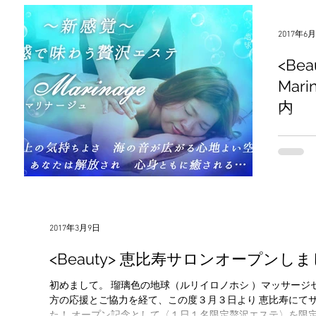
2017年6
<Be
Ma
内
こんにちは＾＾ 新メニュー
も、、、
Marinage（マ
ン）×Do
2017年3月9日
<Beauty> 恵比寿サロンオープンし
初めまして。 瑠璃色の地球（ルリイロノホシ ）マッサージセラピストの松崎瞳と申します＾＾ たくさんの
方の応援とご協力を経て、この度３月３日より 恵比寿にてサロンをオープンさせていただく運びとなりまし
た！ オープン記念として〈１日１名限定贅沢エステ〉を限定１