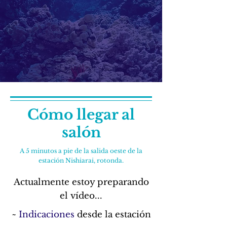
Cómo llegar al
salón
A 5 minutos a pie de la salida oeste de la
estación Nishiarai, rotonda.
Actualmente estoy preparando
el vídeo...
~
Indicaciones
desde la estación