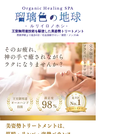
Organic Healing SPA
- ルリイロノホシ-
王室御用達技術を駆使した美姿勢トリートメント
西新井駅より徒歩5分 / 社会貢献サロン / 個室 / メンズok