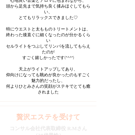
心地良い音楽とアロマに包まれながら、
頭から足先まで気持ち良く揉みほぐしてもら
い、
とてもリラックスできました♡
特にウエストと太もものトリートメントは、
終わった後直ぐに細くなったのが分かるくら
い
セルライトをつぶしてリンパを流してもらえ
たのが
すごく嬉しかったです(*^^*)
天上がライトアップしてあり、
仰向けになっても眺めが良かったのもすごく
魅力的だったし、
何よりひとみさんの笑顔がステキでとても癒
されました
贅沢エステを受けて
コンサル会社代表取締役 R.Mさん